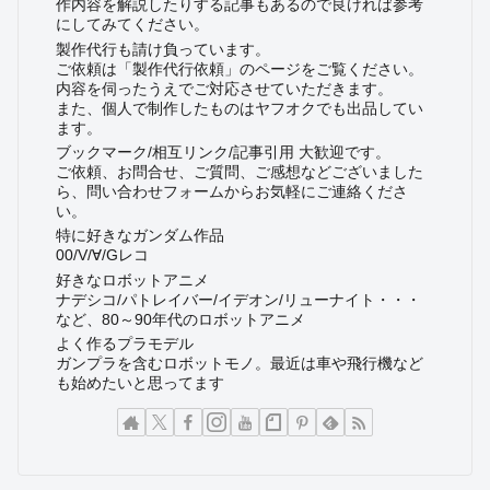
作内容を解説したりする記事もあるので良ければ参考
にしてみてください。
製作代行も請け負っています。
ご依頼は「製作代行依頼」のページをご覧ください。
内容を伺ったうえでご対応させていただきます。
また、個人で制作したものはヤフオクでも出品してい
ます。
ブックマーク/相互リンク/記事引用 大歓迎です。
ご依頼、お問合せ、ご質問、ご感想などございました
ら、問い合わせフォームからお気軽にご連絡くださ
い。
特に好きなガンダム作品
00/V/∀/Gレコ
好きなロボットアニメ
ナデシコ/パトレイバー/イデオン/リューナイト・・・
など、80～90年代のロボットアニメ
よく作るプラモデル
ガンプラを含むロボットモノ。最近は車や飛行機など
も始めたいと思ってます