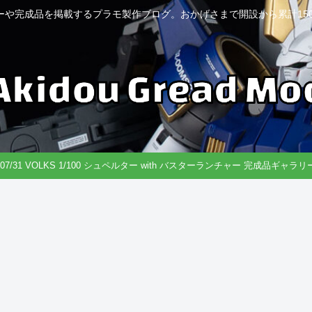
ーや完成品を掲載するプラモ製作ブログ。おかげさまで開設から累計150
6/07/31 VOLKS 1/100 シュペルター with バスターランチャー 完成品ギャラ