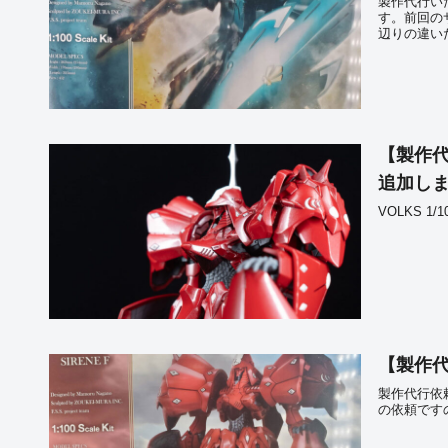
製作代行いた
す。前回の
辺りの違い
【製作代
追加し
VOLKS 1
【製作代
製作代行依
の依頼です