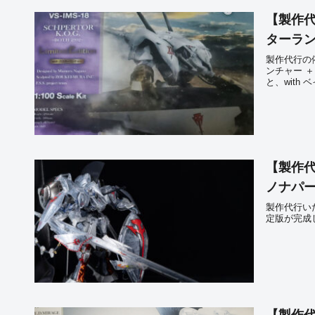
【製作代行
ターラン
製作代行の依頼
ンチャー ＋
と、with
【製作代行
ノナパー
製作代行いた
定版が完成