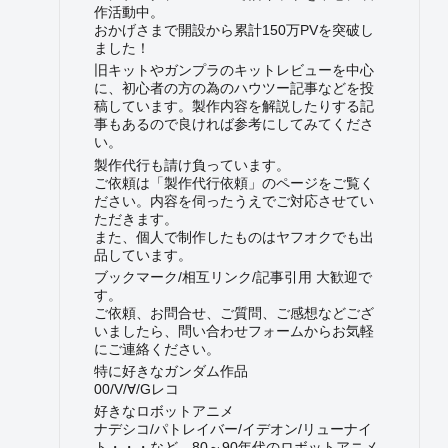
作活動中。
おかげさまで開設から累計150万PVを突破し
ました！
旧キットやガンプラのキットレビューを中心
に、初心者の方の為のハウツー記事などを投
稿しています。製作内容を解説したりする記
事もあるので良ければ参考にしてみてくださ
い。
製作代行も請け負っています。
ご依頼は「製作代行依頼」のページをご覧く
ださい。内容を伺ったうえでご対応させてい
ただきます。
また、個人で制作したものはヤフオクでも出
品しています。
ブックマーク/相互リンク/記事引用 大歓迎で
す。
ご依頼、お問合せ、ご質問、ご感想などござ
いましたら、問い合わせフォームからお気軽
にご連絡ください。
特に好きなガンダム作品
00/V/∀/Gレコ
好きなロボットアニメ
ナデシコ/パトレイバー/イデオン/リューナイ
ト・・・など、80～90年代のロボットアニメ