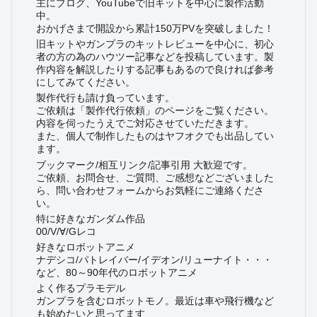
主にブログ、YouTubeで旧キットを中心に製作活動
中。
おかげさまで開設から累計150万PVを突破しました！
旧キットやガンプラのキットレビューを中心に、初心
者の方の為のハウツー記事などを投稿しています。製
作内容を解説したりする記事もあるので良ければ参考
にしてみてください。
製作代行も請け負っています。
ご依頼は「製作代行依頼」のページをご覧ください。
内容を伺ったうえでご対応させていただきます。
また、個人で制作したものはヤフオクでも出品してい
ます。
ブックマーク/相互リンク/記事引用 大歓迎です。
ご依頼、お問合せ、ご質問、ご感想などございました
ら、問い合わせフォームからお気軽にご連絡くださ
い。
特に好きなガンダム作品
00/V/∀/Gレコ
好きなロボットアニメ
ナデシコ/パトレイバー/イデオン/リューナイト・・・
など、80～90年代のロボットアニメ
よく作るプラモデル
ガンプラを含むロボットモノ。最近は車や飛行機など
も始めたいと思ってます