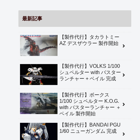
最新記事
【製作代行】タカラトミー
AZ デスザウラー 製作開始
【製作代行】VOLKS 1/100
シュペルター with バスター
ランチャー + ベイル 完成
【製作代行】ボークス
1/100 シュペルター K.O.G.
with バスターランチャー ＋
ベイル 製作開始
【製作代行】BANDAI PGU
1/60 ニューガンダム 完成