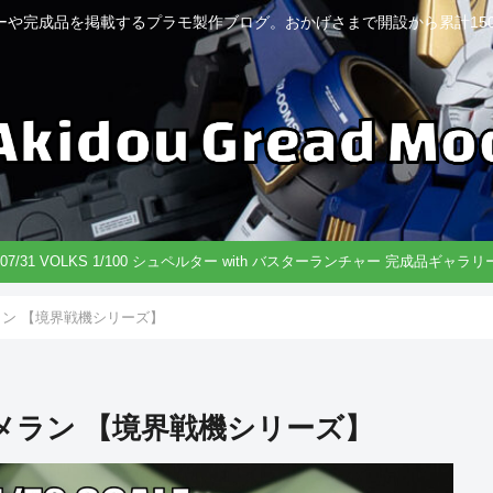
ーや完成品を掲載するプラモ製作ブログ。おかげさまで開設から累計150
6/07/31 VOLKS 1/100 シュペルター with バスターランチャー 完成品ギャラ
ーメラン 【境界戦機シリーズ】
プブーメラン 【境界戦機シリーズ】