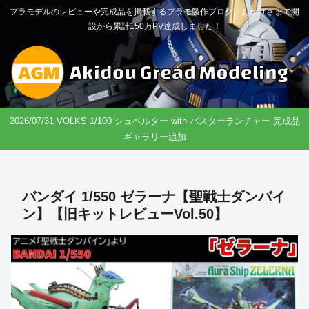
プラモデルのレビューや完成品を掲載するプラモ製作ブログ。おかげさまで開
設から累計150万PV達成しました！
2026/07/31 VOLKS 1/100 シュペルター with バスターランチャー 完成品
ギャラリー追加
バンダイ 1/550 ゼラーナ【聖戦士ダンバイ
ン】【旧キットレビューVol.50】