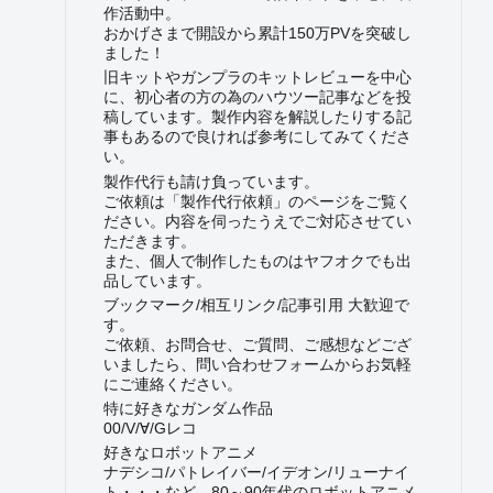
作活動中。
おかげさまで開設から累計150万PVを突破し
ました！
旧キットやガンプラのキットレビューを中心
に、初心者の方の為のハウツー記事などを投
稿しています。製作内容を解説したりする記
事もあるので良ければ参考にしてみてくださ
い。
製作代行も請け負っています。
ご依頼は「製作代行依頼」のページをご覧く
ださい。内容を伺ったうえでご対応させてい
ただきます。
また、個人で制作したものはヤフオクでも出
品しています。
ブックマーク/相互リンク/記事引用 大歓迎で
す。
ご依頼、お問合せ、ご質問、ご感想などござ
いましたら、問い合わせフォームからお気軽
にご連絡ください。
特に好きなガンダム作品
00/V/∀/Gレコ
好きなロボットアニメ
ナデシコ/パトレイバー/イデオン/リューナイ
ト・・・など、80～90年代のロボットアニメ