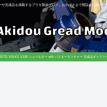
ーや完成品を掲載するプラモ製作ブログ。おかげさまで開設から累計150
6/07/31 VOLKS 1/100 シュペルター with バスターランチャー 完成品ギャラ