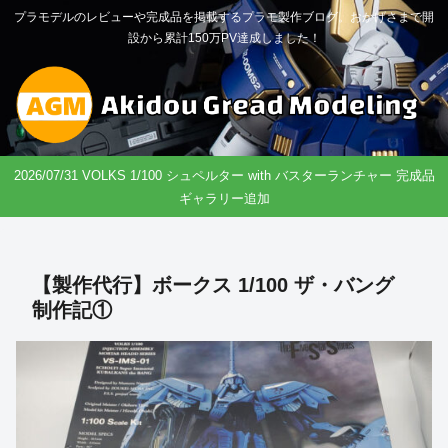
プラモデルのレビューや完成品を掲載するプラモ製作ブログ。おかげさまで開
設から累計150万PV達成しました！
2026/07/31 VOLKS 1/100 シュペルター with バスターランチャー 完成品
ギャラリー追加
【製作代行】ボークス 1/100 ザ・バング
制作記①