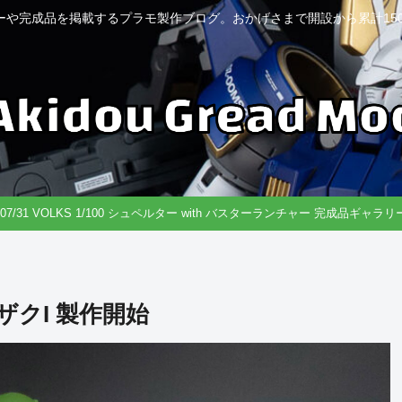
ーや完成品を掲載するプラモ製作ブログ。おかげさまで開設から累計150
6/07/31 VOLKS 1/100 シュペルター with バスターランチャー 完成品ギャラ
クI 製作開始