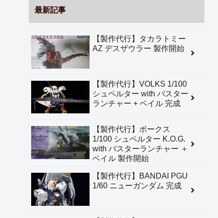
最新記事
【製作代行】タカラトミー
AZ デスザウラー 製作開始
【製作代行】VOLKS 1/100
シュペルター with バスター
ランチャー + ベイル 完成
【製作代行】ボークス
1/100 シュペルター K.O.G.
with バスターランチャー ＋
ベイル 製作開始
【製作代行】BANDAI PGU
1/60 ニューガンダム 完成