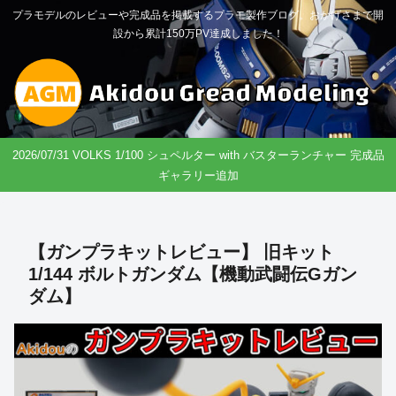
プラモデルのレビューや完成品を掲載するプラモ製作ブログ。おかげさまで開
設から累計150万PV達成しました！
2026/07/31 VOLKS 1/100 シュペルター with バスターランチャー 完成品
ギャラリー追加
【ガンプラキットレビュー】 旧キット
1/144 ボルトガンダム【機動武闘伝Gガン
ダム】