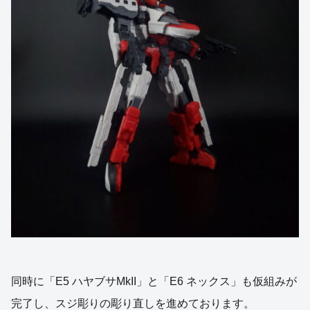
同時に「E5 ハヤブサMkII」と「E6 ネックス」も仮組みが
完了し、スジ彫りの彫り直しを進めております。