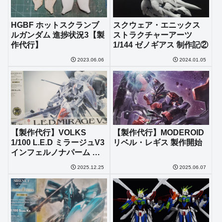
HGBF ホットスクランブ
スクウェア・エニックス
ルガンダム 進捗状況3【製
ストラクチャーアーツ
作代行】
1/144 ゼノギアス 制作記②
2023.06.06
2024.01.05
【製作代行】VOLKS
【製作代行】MODEROID
1/100 L.E.D ミラージュV3
リベル・レギス 製作開始
インフェルノナパーム 限
定版 進捗①
2025.12.25
2025.06.07