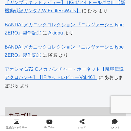
【ガンプラキットレビュー】 HG 1/144 トールギスIII 【新
機動戦記ガンダムW EndlessWalts】
に
ひろ
より
BANDAI メカニックコレクション 『ニルヴァーシュ type
ZERO』製作記①
に
Akidou
より
BANDAI メカニックコレクション 『ニルヴァーシュ type
ZERO』製作記①
に
匿名
より
アオシマ 1/72 Cメカ バンチャー・ホーネット【魔境伝説
アクロバンチ】【旧キットレビューVol.46】
に
あおしま
ぽぷら
より
カテゴリー
完成品ギャラリー
YouTube
シェア
コメント