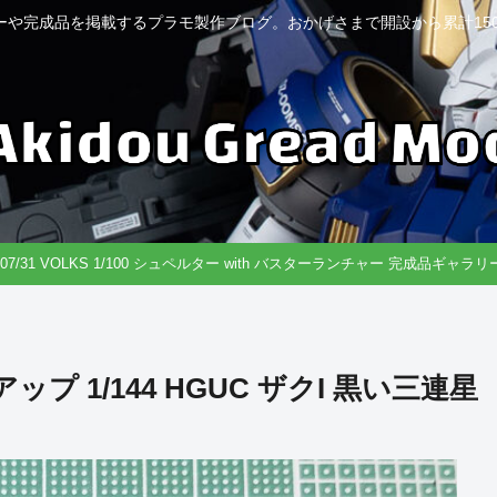
ーや完成品を掲載するプラモ製作ブログ。おかげさまで開設から累計150
6/07/31 VOLKS 1/100 シュペルター with バスターランチャー 完成品ギャラ
1/144 HGUC ザクI 黒い三連星