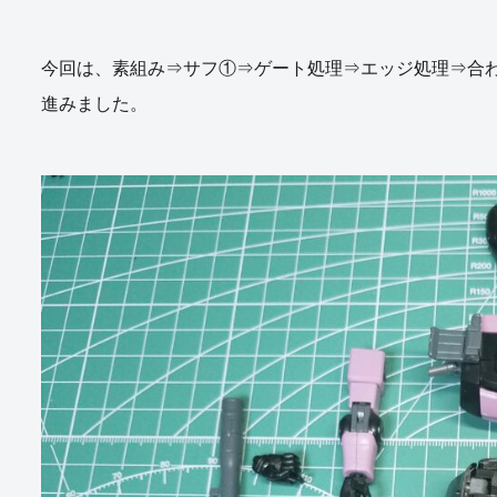
今回は、素組み⇒サフ①⇒ゲート処理⇒エッジ処理⇒合
進みました。