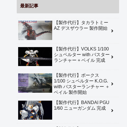
最新記事
【製作代行】タカラトミー
AZ デスザウラー 製作開始
【製作代行】VOLKS 1/100
シュペルター with バスター
ランチャー + ベイル 完成
【製作代行】ボークス
1/100 シュペルター K.O.G.
with バスターランチャー ＋
ベイル 製作開始
【製作代行】BANDAI PGU
1/60 ニューガンダム 完成