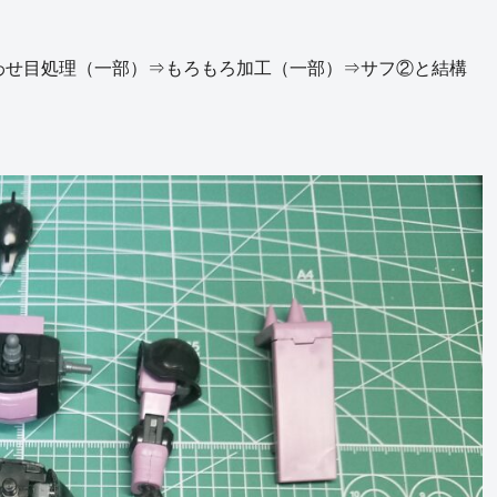
わせ目処理（一部）⇒もろもろ加工（一部）⇒サフ②と結構