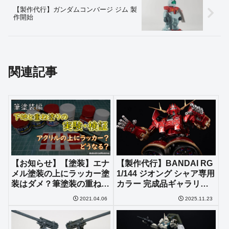
【製作代行】ガンダムコンバージ ジム 製
作開始
関連記事
【お知らせ】【塗装】エナ
【製作代行】BANDAI RG
メル塗装の上にラッカー塗
1/144 ジオング シャア専用
装はダメ？筆塗装の重ね塗
カラー 完成品ギャラリー
りの検証動画を投稿しまし
に追加しました
2021.04.06
2025.11.23
た！