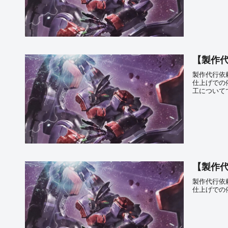
【製作代
製作代行依
仕上げでの
工について
【製作代
製作代行依
仕上げでの