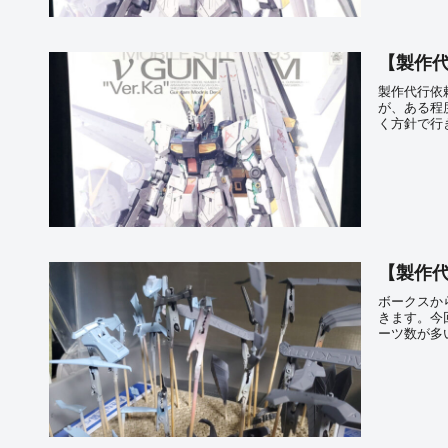
【製作代行
製作代行依頼
が、ある程
く方針で行
【製作代
ボークスか
きます。今
ーツ数が多