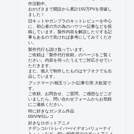
作活動中。
おかげさまで開設から累計150万PVを突破し
ました！
旧キットやガンプラのキットレビューを中心
に、初心者の方の為のハウツー記事などを投
稿しています。製作内容を解説したりする記
事もあるので良ければ参考にしてみてくださ
い。
製作代行も請け負っています。
ご依頼は「製作代行依頼」のページをご覧く
ださい。内容を伺ったうえでご対応させてい
ただきます。
また、個人で制作したものはヤフオクでも出
品しています。
ブックマーク/相互リンク/記事引用 大歓迎で
す。
ご依頼、お問合せ、ご質問、ご感想などござ
いましたら、問い合わせフォームからお気軽
にご連絡ください。
特に好きなガンダム作品
00/V/∀/Gレコ
好きなロボットアニメ
ナデシコ/パトレイバー/イデオン/リューナイ
ト・・・など、80～90年代のロボットアニメ