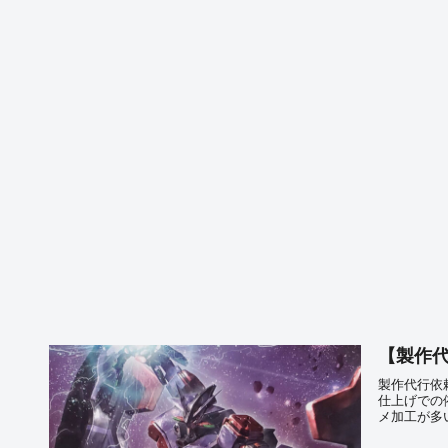
【製作代
製作代行依
仕上げでの
メ加工が多