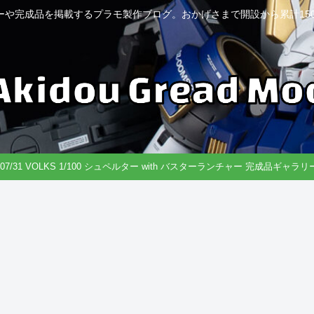
ーや完成品を掲載するプラモ製作ブログ。おかげさまで開設から累計150
6/07/31 VOLKS 1/100 シュペルター with バスターランチャー 完成品ギャラ