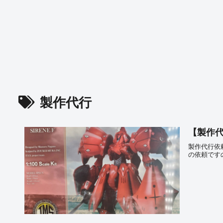
製作代行
【製作代
製作代行依
の依頼です